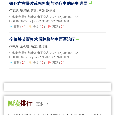
铁死亡在骨质疏松机制与治疗中的研究进展
包文斌, 安晨璐, 常青, 李强, 赵建民
中华老年骨科与康复电子杂志 2026, 12(03): 180-187.
DOI:
10.3877/cma.j.issn.2096-0263.2026.03.008
摘要
(
4
)
全文
(
0
)
PDF
(
0
)
全膝关节置换术后肿胀的中西医治疗
张中意, 金钊锴, 汤艺, 童培建
中华老年骨科与康复电子杂志 2026, 12(03): 188-192.
DOI:
10.3877/cma.j.issn.2096-0263.2026.03.009
摘要
(
2
)
全文
(
0
)
PDF
(
0
)
阅读
排行
更多