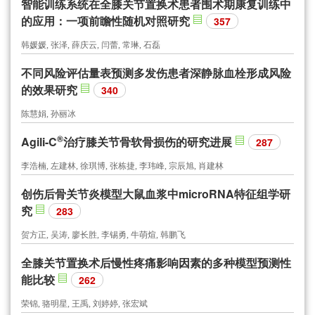
智能训练系统在全膝关节置换术患者围术期康复训练中
的应用：一项前瞻性随机对照研究
357
韩媛媛, 张泽, 薛庆云, 闫蕾, 常琳, 石磊
不同风险评估量表预测多发伤患者深静脉血栓形成风险
的效果研究
340
陈慧娟, 孙丽冰
®
Agili-C
治疗膝关节骨软骨损伤的研究进展
287
李浩楠, 左建林, 徐琪博, 张栋捷, 李玮峰, 宗辰旭, 肖建林
创伤后骨关节炎模型大鼠血浆中microRNA特征组学研
究
283
贺方正, 吴涛, 廖长胜, 李锡勇, 牛萌煊, 韩鹏飞
全膝关节置换术后慢性疼痛影响因素的多种模型预测性
能比较
262
荣锦, 骆明星, 王禹, 刘婷婷, 张宏斌