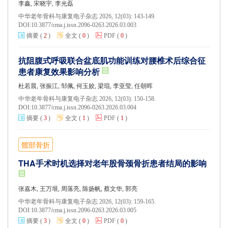
李鑫, 宋晓宇, 李光磊
中华老年骨科与康复电子杂志 2026, 12(03): 143-149.
DOI:
10.3877/cma.j.issn.2096-0263.2026.03.003
摘要
(
2
)
全文
(
0
)
PDF
(
0
)
抗阻腹式呼吸联合盆底肌功能训练对腰椎术后综合征
患者康复效果影响分析
杜若晨, 张振江, 邹佩, 何玉姣, 梁琨, 李亚莹, 任朝晖
中华老年骨科与康复电子杂志 2026, 12(03): 150-158.
DOI:
10.3877/cma.j.issn.2096-0263.2026.03.004
摘要
(
3
)
全文
(
1
)
PDF
(
1
)
髋部骨折
THA手术时机选择对老年股骨颈骨折患者结局的影响
张嘉木, 王万垠, 周落亮, 陈扬帆, 蔡文华, 郭亮
中华老年骨科与康复电子杂志 2026, 12(03): 159-165.
DOI:
10.3877/cma.j.issn.2096-0263.2026.03.005
摘要
(
3
)
全文
(
0
)
PDF
(
0
)