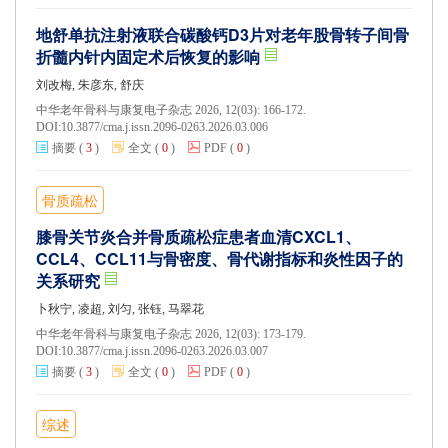
地舒单抗注射液联合碳酸钙D3片对老年股骨转子间骨
折髓内针内固定术后恢复的影响
刘改梅, 朱彦东, 舒庆
中华老年骨科与康复电子杂志 2026, 12(03): 166-172.
DOI:
10.3877/cma.j.issn.2096-0263.2026.03.006
摘要
(
3
)
全文
(
0
)
PDF
(
0
)
骨质疏松
膝骨关节炎合并骨质疏松症患者血清CXCL1、
CCL4、CCL11与骨密度、骨代谢指标和炎性因子的
关系研究
卜秋宁, 凌超, 刘匀, 张钰, 马翠花
中华老年骨科与康复电子杂志 2026, 12(03): 173-179.
DOI:
10.3877/cma.j.issn.2096-0263.2026.03.007
摘要
(
3
)
全文
(
0
)
PDF
(
0
)
综述