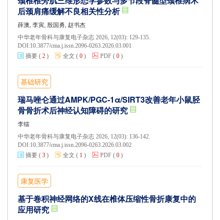
颈椎椎旁肌三维形态学参数与多节段脊髓型颈椎病术
后颈肩痛缓解不良相关性分析
薛澳, 李寅, 殷国勇, 赵书杰
中华老年骨科与康复电子杂志 2026, 12(03): 129-135.
DOI:
10.3877/cma.j.issn.2096-0263.2026.03.001
摘要
(
2
)
全文
(
0
)
PDF
(
0
)
基础研究
瑞马唑仑通过AMPK/PGC-1α/SIRT3改善老年小鼠胫
骨骨折术后神经认知障碍的研究
李镭
中华老年骨科与康复电子杂志 2026, 12(03): 136-142.
DOI:
10.3877/cma.j.issn.2096-0263.2026.03.002
摘要
(
3
)
全文
(
1
)
PDF
(
0
)
康复医学
基于卷积神经网络的X线在椎体压缩性骨折康复中的
应用研究