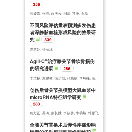
356
韩媛媛, 张泽, 薛庆云, 闫蕾, 常琳, 石磊
不同风险评估量表预测多发伤患
者深静脉血栓形成风险的效果研
究
339
陈慧娟, 孙丽冰
®
Agili-C
治疗膝关节骨软骨损伤
的研究进展
286
李浩楠, 左建林, 徐琪博, 张栋捷, 李玮峰, 宗辰旭, 肖建林
创伤后骨关节炎模型大鼠血浆中
microRNA特征组学研究
283
贺方正, 吴涛, 廖长胜, 李锡勇, 牛萌煊, 韩鹏飞
全膝关节置换术后慢性疼痛影响
因素的多种模型预测性能比较