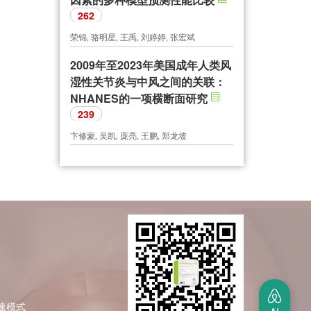
262
荣锦, 骆明星, 王禹, 刘婷婷, 张宏斌
2009年至2023年美国成年人类风
湿性关节炎与中风之间的关联：
NHANES的一项横断面研究
239
卞修蒙, 吴凯, 庞亮, 王鹏, 郑龙坡
极速模式