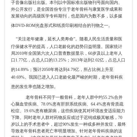
子音像出版社出版。本刊以中国标准出版物刊号面向国内、
外公开发行，是全国首份专注于老年骨科与康复医学成果和
发展动向的高级医学专科期刊，也是国内为数不多，以多媒
体
DVD-ROM
光盘形式和纸质印刷相结合的刊物之一。
“关注老年健康，延长人类寿命”。
随
着人民生活质量和医
疗保健水平的提高，人口老龄化的趋势日益明显。
国家统计
局
2010
年全国第六次人口普查数据显示，
60
岁及以上老年人
口
1.77
亿，占总人口的
13.25%
；
2013
年
达到
2.0
2
亿，占总人口
的
14.89%
；预计
2050
年将达
到
4.79
亿，所占比例上升至
40.69%
。我国已进入人口老龄化最严峻的时期，老年骨科疾
患的发生率也随之增加。
老年骨科不同于一般骨科，老年人群中约
55.2%
合并
心脑血管疾病、
78.0
%
患有肝胆系统疾病、
64.4%
患有骨质疏
松症、
19.6%
患有糖尿病，这些疾病使其对环境改变适应能力
下降。同时老年人群对药物反应或过于迟钝或极其敏感，
70
岁以上
的手术
患者中，超过
90%
发生一种或多种并发症，最终
导致老年骨科患者死亡率明显增加。针对老年骨科疾病的这