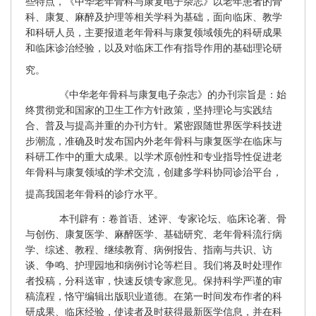
些特点，
《中华老年骨科与康复电子杂志》以老年患者的骨
科、康复、麻醉及护理等相关学科为基础，面向临床、教学
和科研人员，主要报道老年骨科与康复领域领先的科研成果
和临床诊治经验，以及对临床工作有指导作用的基础理论研
究。
《中华老年骨科与康复电子杂志》的办刊宗旨是：始
终贯彻党和国家的卫生工作方针政策，坚持理论与实践结
合、普及与提高并重的办刊方针。紧密跟随世界医学科技进
步潮流，准确及时发布国内外老年骨科与康复医学在临床与
科研工作中的重大成果。以学术原创性和专业指导性促进老
年骨科与康复领域的学术交流，创建多学科协同诊治平台，
提高我国老年骨科的诊疗水平。
本刊辟有：卷首语、述评、专家论坛、临床论著、骨
与创伤、康复医学、麻醉医学、基础研究、老年骨科流行病
学、综述、教程、继续教育、病例报告、指南与共识、访
谈、争鸣、护理园地和病例讨论等栏目。我们将及时处理作
者投稿，分科送审，快速反馈专家意见。保持科学严谨的审
稿流程，恪守编辑出版职业道德。在第一时间发布作者的科
研成果、临床经验，使读者及时获得最新医学信息，并在科