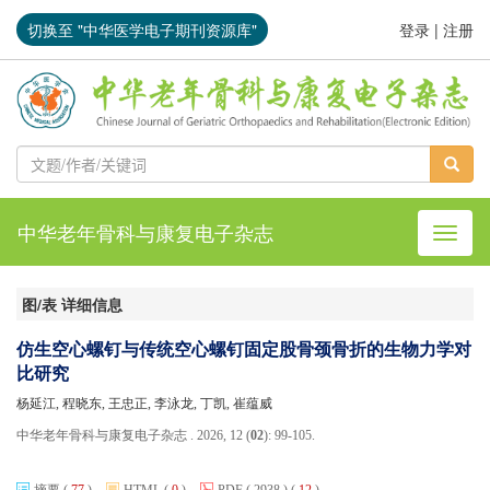
切换至 "中华医学电子期刊资源库"
登录
|
注册
中华老年骨科与康复电子杂志
导航切
图/表 详细信息
仿生空心螺钉与传统空心螺钉固定股骨颈骨折的生物力学对
比研究
杨延江, 程晓东, 王忠正, 李泳龙, 丁凯, 崔蕴威
中华老年骨科与康复电子杂志 . 2026, 12 (
02
): 99-105.
摘要
(
77
)
HTML
(
0
)
PDF
( 2938 )
(
12
)