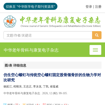
切换至 "中华医学电子期刊资源库"
登录
|
注册
中华老年骨科与康复电子杂志
导航切
图/表 详细信息
仿生空心螺钉与传统空心螺钉固定股骨颈骨折的生物力学对
比研究
杨延江, 程晓东, 王忠正, 李泳龙, 丁凯, 崔蕴威
中华老年骨科与康复电子杂志 . 2026, 12 (
02
): 99-105.
摘要
(
77
)
HTML
(
0
)
PDF
( 2938 )
(
12
)