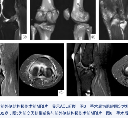
前外侧结构损伤术前MRI片，显示ACL断裂 图3 手术后为肌腱固定术联
2岁，图5为前交叉韧带断裂与前外侧结构损伤术前MRI片 图6 手术