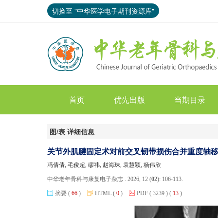
切换至 "中华医学电子期刊资源库"
首页
优先出版
当期目录
图/表 详细信息
关节外肌腱固定术对前交叉韧带损伤合并重度轴
冯倩倩, 毛俊超, 缪祎, 赵海珠, 袁慧颖, 杨伟欣
中华老年骨科与康复电子杂志 . 2026, 12 (
02
): 106-113.
摘要
(
66
)
HTML
(
0
)
PDF
( 3239 )
(
13
)