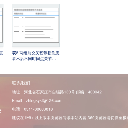
度
表2
两组前交叉韧带损伤患
者术后不同时间点关节稳
定性及关节功能评分比较
（各组
n
=81）
联系我们
地址：河北省石家庄市自强路139号
邮编：400042
Email：zhlngkykf@126.com
电话：0311-88603818
建议在 IE9+ 以上版本浏览器阅读本站内容,360浏览器请切换至