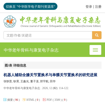
切换至 "中华医学电子期刊资源库"
登录
|
注册
中华老年骨科与康复电子杂志
导航切
图/表 详细信息
机器人辅助全膝关节置换术与单髁关节置换术的研究进展
张轶普, 耿霄, 王鑫光, 董子漾, 郑宇航, 田华
中华老年骨科与康复电子杂志 . 2026, 12 (
02
): 114-122.
摘要
(
96
)
HTML
(
0
)
PDF
( 3509 )
(
9
)