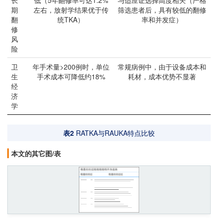
期
左右，放射学结果优于传
筛选患者后，具有较低的翻修
翻
统TKA）
率和并发症）
修
风
险
卫
年手术量>200例时，单位
常规病例中，由于设备成本和
生
手术成本可降低约18%
耗材，成本优势不显著
经
济
学
表2
RATKA与RAUKA特点比较
本文的其它图/表