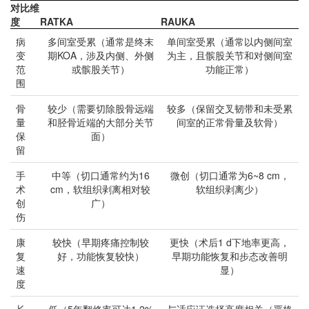
对比维
度
RATKA
RAUKA
病
多间室受累（通常是终末
单间室受累（通常以内侧间室
变
期KOA，涉及内侧、外侧
为主，且髌股关节和对侧间室
范
或髌股关节）
功能正常）
围
骨
较少（需要切除股骨远端
较多（保留交叉韧带和未受累
量
和胫骨近端的大部分关节
间室的正常骨量及软骨）
保
面）
留
手
中等（切口通常约为16
微创（切口通常为6~8 cm，
术
cm，软组织剥离相对较
软组织剥离少）
创
广）
伤
康
较快（早期疼痛控制较
更快（术后1 d下地率更高，
复
好，功能恢复较快）
早期功能恢复和步态改善明
速
显）
度
长
低（5年翻修率可达1.2%
与适应证选择高度相关（严格