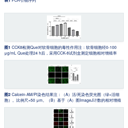
表1
PCR引物序列
图1
CCK8检测Que对软骨细胞的毒性作用
注：软骨细胞经0-100
μg/mL Que处理24 h后，采用CCK-8试剂盒测定细胞相对增殖率
（以0 μg/mL组为100%）。数据表示为均值±标准差（
n
=3）均值
±SD（
n
=3）。*
P
<0.05，**
P
<0.01，***
P
<0.001，****
P
<0.0001
图2
Calcein-AM/PI染色结果
注：（A）活/死染色荧光图（绿=活细
胞）。比例尺=50 μm。（B）基于（A）图ImageJ计数的相对增殖
率（%），均值±SD（
n
=3）。*
P
<0.05，**
P
<0.01，***
P
<0.001，
****
P
<0.0001