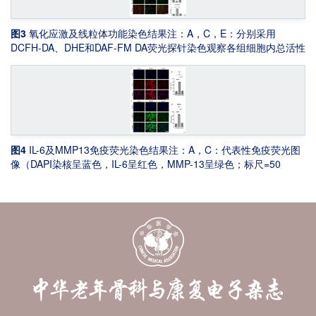
图3
氧化应激及线粒体功能染色结果
注：A，C，E：分别采用
DCFH-DA、DHE和DAF-FM DA荧光探针染色观察各组细胞内总活性
-
氧（ROS）、超氧阴离子（O
）和一氧化氮（NO）水平（标尺=
2
50 μm）；B，D，F：分别为A、C、E对应指标的平均荧光强度定
量分析结果。G：JC-1染色观察线粒体膜电位变化，红色荧光代表
高膜电位状态（J-聚集体），绿色荧光代表低膜电位状态（单体）
（标尺= 50 μm）；H，I：分别为JC-1聚集体（红色）与单体（绿
色）的平均荧光强度定量分析。*
P
<0.05，**
P
<0.01，***
P
<0.001，
****
P
<0.0001
图4
IL-6及MMP13免疫荧光染色结果
注：A，C：代表性免疫荧光图
像（DAPI染核呈蓝色，IL-6呈红色，MMP-13呈绿色；标尺=50
μm）；B，D：对应蛋白的平均荧光强度定量分析。数据以均值±SD
表示（
n
=3），*
P
<0.05，**
P
<0.01，***
P
<0.001，****
P
<0.0001