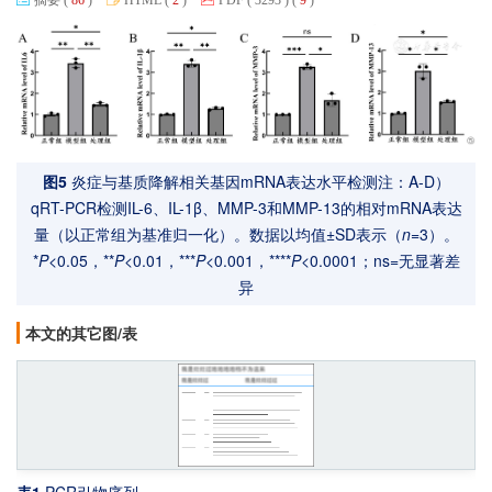
图5
炎症与基质降解相关基因mRNA表达水平检测
注：A-D）
qRT-PCR检测IL-6、IL-1β、MMP-3和MMP-13的相对mRNA表达
量（以正常组为基准归一化）。数据以均值±SD表示（
n
=3）。
*
P
<0.05，**
P
<0.01，***
P
<0.001，****
P
<0.0001；ns=无显著差
异
本文的其它图/表