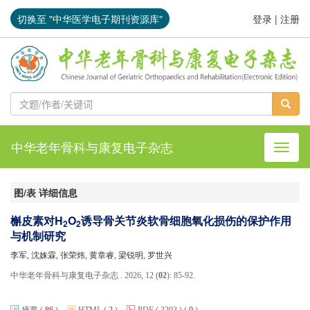
切换至 "中华医学电子期刊资源库"
登录
|
注册
中华老年骨科与康复电子杂志
导航切
图/表 详细信息
槲皮素对H
O
诱导骨关节炎软骨细胞氧化损伤的保护作用
2
2
与机制研究
李军, 沈姝霖, 张荣炜, 黄章睿, 梁锐明, 罗世兴
中华老年骨科与康复电子杂志 . 2026, 12 (
02
): 85-92.
摘要
(
86
)
HTML
(
2
)
PDF
( 3293 )
(
9
)