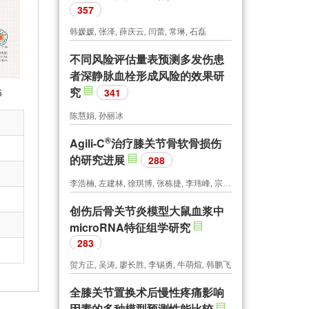
357
韩媛媛, 张泽, 薛庆云, 闫蕾, 常琳, 石磊
不同风险评估量表预测多发伤患
者深静脉血栓形成风险的效果研
究
5
341
陈慧娟, 孙丽冰
®
Agili-C
治疗膝关节骨软骨损伤
的研究进展
288
李浩楠, 左建林, 徐琪博, 张栋捷, 李玮峰, 宗辰旭, 肖建林
创伤后骨关节炎模型大鼠血浆中
microRNA特征组学研究
283
贺方正, 吴涛, 廖长胜, 李锡勇, 牛萌煊, 韩鹏飞
全膝关节置换术后慢性疼痛影响
因素的多种模型预测性能比较