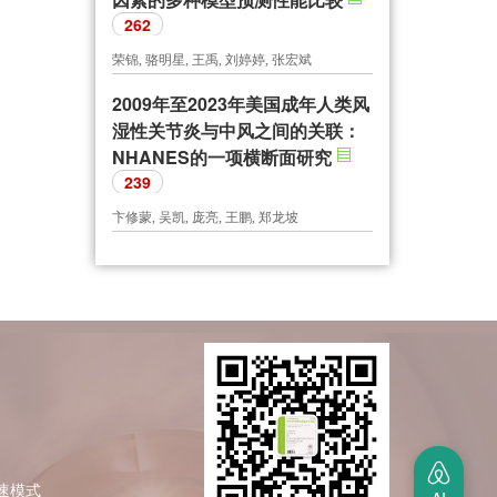
262
荣锦, 骆明星, 王禹, 刘婷婷, 张宏斌
2009年至2023年美国成年人类风
湿性关节炎与中风之间的关联：
NHANES的一项横断面研究
239
卞修蒙, 吴凯, 庞亮, 王鹏, 郑龙坡
极速模式