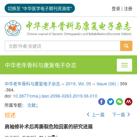
切换至 "中华医学电子期刊资源库"
登录
|
注册
中华老年骨科与康复电子杂志
导航切
中华老年骨科与康复电子杂志
››
2019
,
Vol. 05
››
Issue (06)
: 359
-364.
doi:
10.3877/cma.j.issn.2096-0263.2019.06.010
所属专题：
文献
；
综述
上一篇
下一篇
肩袖修补术后再撕裂危险因素的研究进展
1
1
,
1