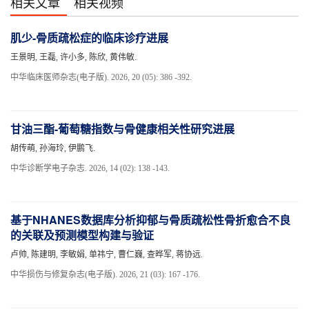
相关文章
相关视频
肌少-骨质疏松症的临床诊疗进展
王景明, 王磊, 许小多, 陈欣, 黄伟敏.
中华临床医师杂志(电子版). 2026, 20 (05): 386 -392.
甘油三酯-葡萄糖指数与骨健康相关性研究进展
胡传萌, 孙海玲, 伊鹏飞.
中华诊断学电子杂志. 2026, 14 (02): 138 -143.
基于NHANES数据库分析抑郁与骨质疏松性骨折愈合不良
的关联及预测模型构建与验证
卢帅, 陈建明, 李敏娟, 单祎宁, 曹仁巍, 查晔军, 蒋协远.
中华损伤与修复杂志(电子版). 2026, 21 (03): 167 -176.